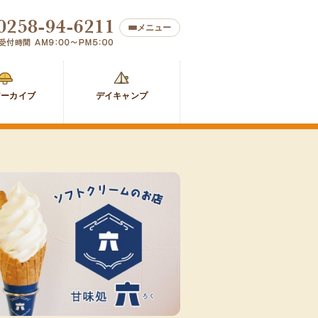
メニュー
防
デ
災
イ
アーカイブ
デイキャンプ
ア
キ
ー
ャ
カ
ン
イ
プ
ブ