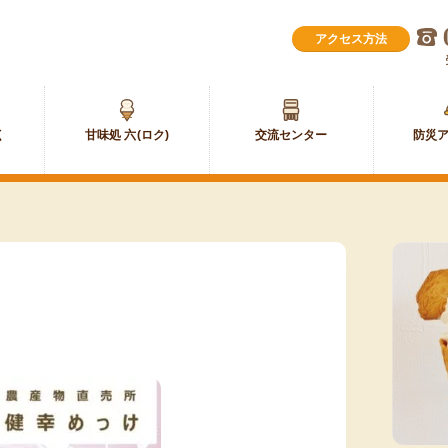
甘
交
味
流
甘味処 六(ロク)
防災
処
セ
六
ン
(ロ
タ
ク)
ー