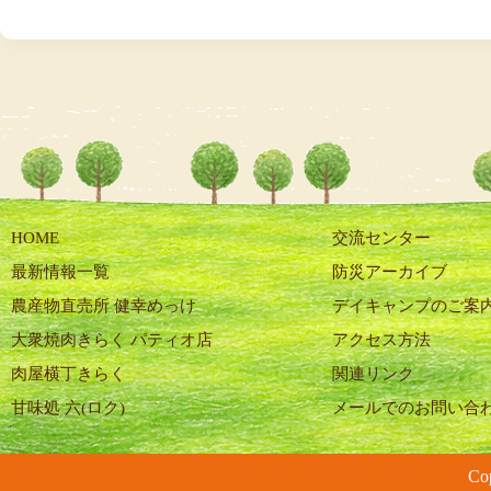
HOME
交流センター
最新情報一覧
防災アーカイブ
農産物直売所 健幸めっけ
デイキャンプのご案
大衆焼肉きらく パティオ店
アクセス方法
肉屋横丁きらく
関連リンク
甘味処 六(ロク)
メールでのお問い合
C