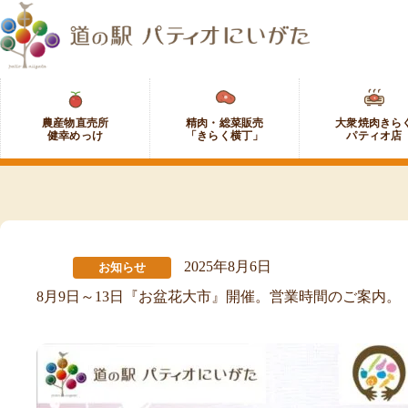
コ
ン
テ
ン
ツ
農
精
大
へ
産
肉・
衆
ス
物
総
焼
キ
直
菜
肉
ッ
売
販
き
プ
所
売
ら
健
「き
く
幸
ら
パ
め
く
テ
っ
横
ィ
2025年8月6日
お知らせ
け
丁」
オ
8月9日～13日『お盆花大市』開催。営業時間のご案内。
店