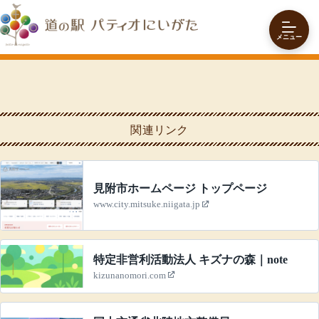
コ
ン
テ
メニュー
ン
ツ
関
へ
連
ス
リ
キ
ン
ッ
ク
関連リンク
プ
見附市ホームページ トップページ
www.city.mitsuke.niigata.jp
特定非営利活動法人 キズナの森｜note
kizunanomori.com