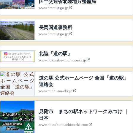
国土交通省北陸地方整備局
www.hrr.mlit.go.jp
長岡国道事務所
www.hrr.mlit.go.jp
北陸「道の駅」
www.hokuriku-michinoeki.jp
道の駅 公式ホームページ 全国「道の駅」
連絡会
www.michi-no-eki.jp
見附市 まちの駅ネットワークみつけ ｜
日本
www.mitsuke-machinoeki.com