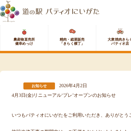
コ
ン
テ
ン
ツ
農
精
大
へ
産
肉・
衆
ス
物
総
焼
キ
直
菜
肉
ッ
売
販
き
プ
所
売
ら
健
「き
く
幸
ら
パ
め
く
テ
っ
横
ィ
2026年4月2日
お知らせ
け
丁」
オ
4月3日(金)リニューアル‘プレ’オープンのお知らせ
店
いつもパティオにいがたをご利用いただき、ありがとう