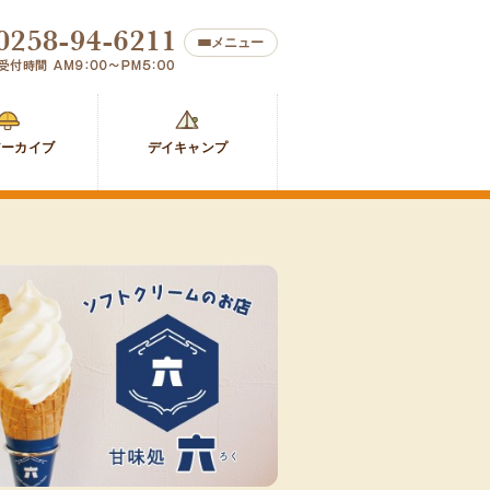
メニュー
防
デ
災
イ
アーカイブ
デイキャンプ
ア
キ
ー
ャ
カ
ン
イ
プ
ブ