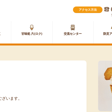
甘
交
味
流
甘味処 六(ロク)
防災
処
セ
六
ン
(ロ
タ
ク)
ー
ございます。