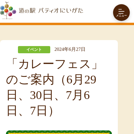
コ
ン
テ
メニュー
ン
ツ
へ
ス
キ
2024年6月27日
イベント
ッ
プ
「カレーフェス」
のご案内（6月29
日、30日、7月6
日、7日）