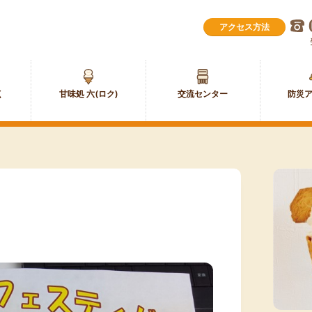
甘
交
味
流
甘味処 六(ロク)
防災
処
セ
六
ン
(ロ
タ
ク)
ー