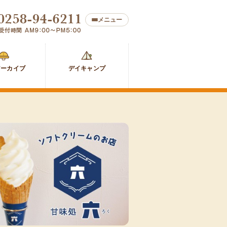
メニュー
防
デ
災
イ
アーカイブ
デイキャンプ
ア
キ
ー
ャ
カ
ン
イ
プ
ブ