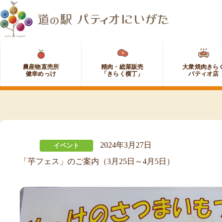
コ
ン
テ
ン
ツ
農
精
大
へ
産
肉・
衆
ス
物
総
焼
キ
直
菜
肉
ッ
売
販
き
プ
所
売
ら
健
「き
く
幸
ら
パ
め
く
テ
っ
横
ィ
2024年3月27日
イベント
け
丁」
オ
「芋フェス」のご案内（3月25日～4月5日）
店