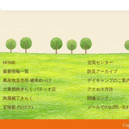
HOME
交流センター
最新情報一覧
防災アーカイブ
農産物直売所 健幸めっけ
デイキャンプのご案
大衆焼肉きらく パティオ店
アクセス方法
肉屋横丁きらく
関連リンク
甘味処 六(ロク)
メールでのお問い合
C