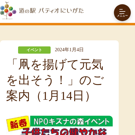
コ
ン
テ
メニュー
ン
ツ
へ
ス
キ
2024年1月4日
イベント
ッ
プ
「凧を揚げて元気
を出そう！」のご
案内（1月14日）